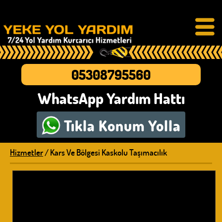
05308795560
WhatsApp Yardım Hattı
Tıkla
Konum Yolla
Hizmetler
/ Kars Ve Bölgesi Kaskolu Taşımacılık