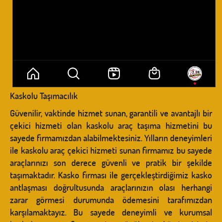
Kaskolu Taşımacılık
Güvenilir, vaktinde hizmet sunan, garantili ve avantajlı bir
çekici hizmeti olan kaskolu araç taşıma hizmetini bu
sayede firmamızdan alabilmektesiniz. Yılların deneyimleri
ile kaskolu araç çekici hizmeti sunan firmamız bu sayede
araçlarınızı son derece güvenli ve pratik bir şekilde
taşımaktadır. Kasko firması ile gerçekleştirdiğimiz kasko
antlaşması doğrultusunda araçlarınızın olası herhangi
zarar görmesi durumunda ödemesini tarafımızdan
karşılamaktayız. Bu sayede deneyimli ve kurumsal