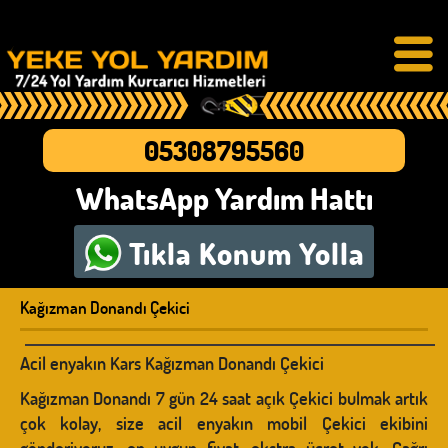
05308795560
WhatsApp Yardım Hattı
Tıkla
Konum Yolla
Kağızman Donandı Çekici
Acil enyakın Kars Kağızman Donandı Çekici
Kağızman Donandı 7 gün 24 saat açık Çekici bulmak artık
çok kolay, size acil enyakın mobil Çekici ekibini