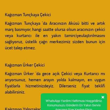
Kağızman Tunçkaya Çekici
Kağızman Tunçkaya 'da Aracınızın Aküsü bitti ve artık
marş basmıyor, hangi saatte olursa olsun aracınızın çekici
veya kurtarıcı ile en yakın tamirciyeulaştırılmasını
sağlıyoruz, üstelik çağrı merkezimiz sizden bunun için
ücet talep etmez.
Kağızman Ürker Çekici
Kağızman Ürker 'da gece açık Çekici veya Kurtarıcı mı
arıyorsunuz, hemen arayın yolda kalmayın, en uygun
fiyatlarla hizmetinizdeyiz. Dilerseniz fiyat teklifi
alabilirsiniz.
×
WhatsApp Yardım Hattımıza Hoşgeldiniz.
Konumunuzu Gönderin En Yakın Servis
Kağızman Yalnızağaç Çekici
Aracımız Size Yardım Etsin.