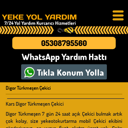
05308795560
WhatsApp Yardım Hattı
Tıkla
Konum Yolla
Digor Türkmeşen Çekici
Kars Digor Türkmeşen Çekici
Digor Türkmeşen 7 gün 24 saat açık Çekici bulmak artık
çok kolay, size yekeotokurtarma mobil Çekici ekibini